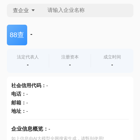
查企业
查企业
-
88查
查招投标
法定代表人
注册资本
成立时间
-
-
-
查产地
社会信用代码
：
-
电话
：
-
邮箱
：
-
地址
：
-
企业信息概览：
-
如上信息由AI大模型全网搜索生成，请甄别使用!