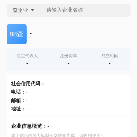
查企业
查企业
-
88查
查招投标
法定代表人
注册资本
成立时间
-
-
-
查产地
社会信用代码
：
-
电话
：
-
邮箱
：
-
地址
：
-
企业信息概览：
-
如上信息由AI大模型全网搜索生成，请甄别使用!