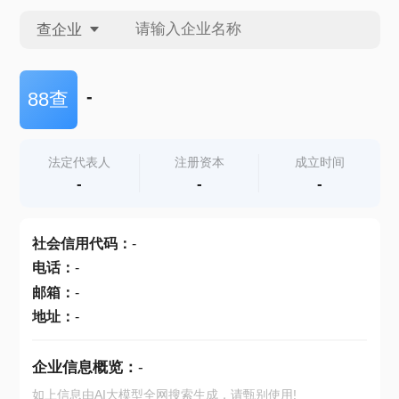
查企业
查企业
-
88查
查招投标
法定代表人
注册资本
成立时间
-
-
-
查产地
社会信用代码
：
-
电话
：
-
邮箱
：
-
地址
：
-
企业信息概览：
-
如上信息由AI大模型全网搜索生成，请甄别使用!