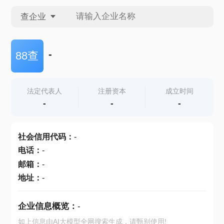
查企业
查企业
-
88查
查招投标
法定代表人
注册资本
成立时间
-
-
-
查产地
社会信用代码
：
-
电话
：
-
邮箱
：
-
地址
：
-
企业信息概览：
-
如上信息由AI大模型全网搜索生成，请甄别使用!