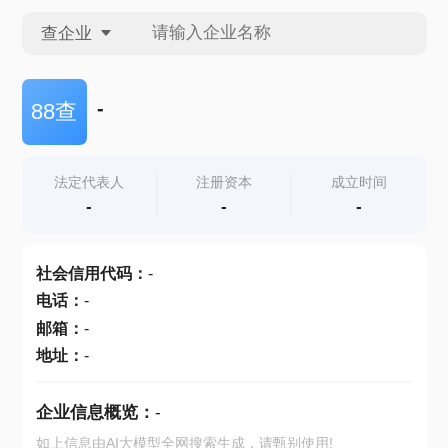
查企业
查企业
-
88查
查招投标
法定代表人
注册资本
成立时间
-
-
-
查产地
社会信用代码
：
-
电话
：
-
邮箱
：
-
地址
：
-
企业信息概览：
-
如上信息由AI大模型全网搜索生成，请甄别使用!