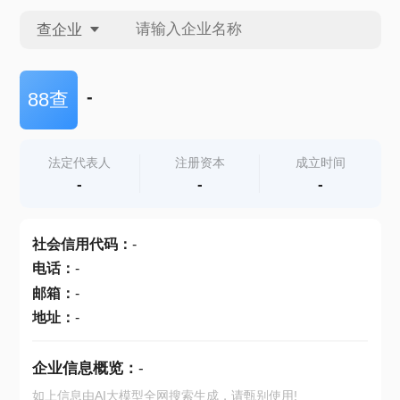
查企业
查企业
-
88查
查招投标
法定代表人
注册资本
成立时间
-
-
-
查产地
社会信用代码
：
-
电话
：
-
邮箱
：
-
地址
：
-
企业信息概览：
-
如上信息由AI大模型全网搜索生成，请甄别使用!