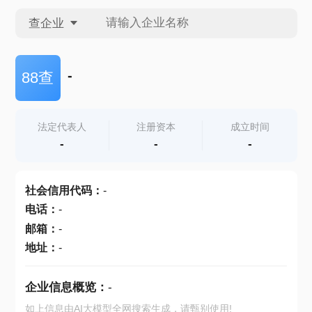
查企业
查企业
-
88查
查招投标
法定代表人
注册资本
成立时间
-
-
-
查产地
社会信用代码
：
-
电话
：
-
邮箱
：
-
地址
：
-
企业信息概览：
-
如上信息由AI大模型全网搜索生成，请甄别使用!