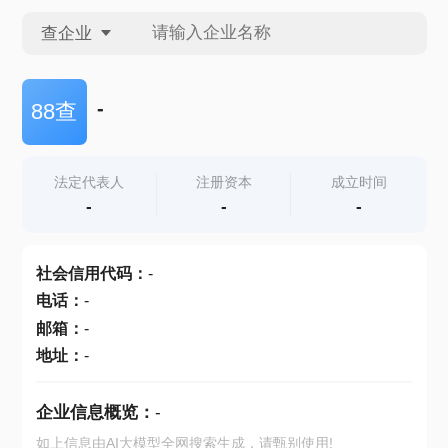
查企业
查企业
-
88查
查招投标
法定代表人
注册资本
成立时间
-
-
-
查产地
社会信用代码
：
-
电话
：
-
邮箱
：
-
地址
：
-
企业信息概览：
-
如上信息由AI大模型全网搜索生成，请甄别使用!