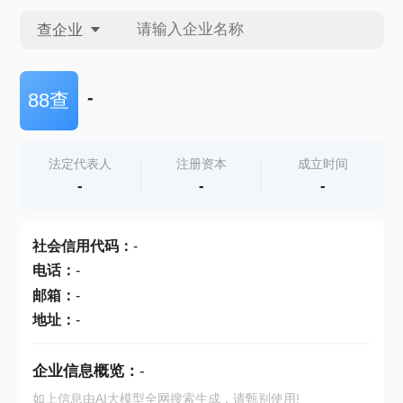
查企业
查企业
-
88查
查招投标
法定代表人
注册资本
成立时间
-
-
-
查产地
社会信用代码
：
-
电话
：
-
邮箱
：
-
地址
：
-
企业信息概览：
-
如上信息由AI大模型全网搜索生成，请甄别使用!