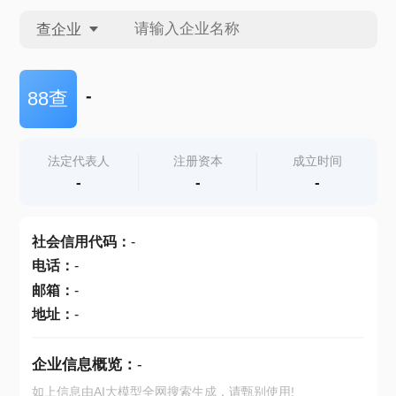
查企业
查企业
-
88查
查招投标
法定代表人
注册资本
成立时间
-
-
-
查产地
社会信用代码
：
-
电话
：
-
邮箱
：
-
地址
：
-
企业信息概览：
-
如上信息由AI大模型全网搜索生成，请甄别使用!