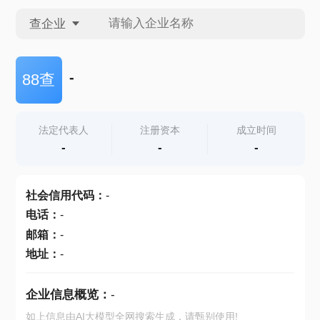
查企业
查企业
-
88查
查招投标
法定代表人
注册资本
成立时间
-
-
-
查产地
社会信用代码
：
-
电话
：
-
邮箱
：
-
地址
：
-
企业信息概览：
-
如上信息由AI大模型全网搜索生成，请甄别使用!