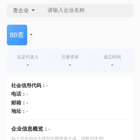
查企业
查企业
-
88查
查招投标
法定代表人
注册资本
成立时间
-
-
-
查产地
社会信用代码
：
-
电话
：
-
邮箱
：
-
地址
：
-
企业信息概览：
-
如上信息由AI大模型全网搜索生成，请甄别使用!