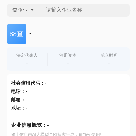
查企业
查企业
-
88查
查招投标
法定代表人
注册资本
成立时间
-
-
-
查产地
社会信用代码
：
-
电话
：
-
邮箱
：
-
地址
：
-
企业信息概览：
-
如上信息由AI大模型全网搜索生成，请甄别使用!