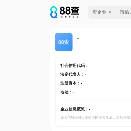
查企业
查企业
-
88查
查招投标
查产地
社会信用代码
：
-
法定代表人
：
-
注册资本
：
-
地址
：
-
企业信息概览：
-
如上信息由AI大模型全网搜索生成，请甄别使