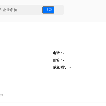
搜 索
电话
：
-
邮箱
：
-
成立时间
：
-
用!