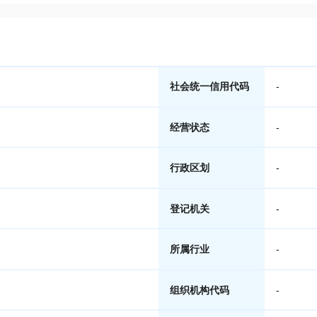
社会统一信用代码
-
经营状态
-
行政区划
-
登记机关
-
所属行业
-
组织机构代码
-