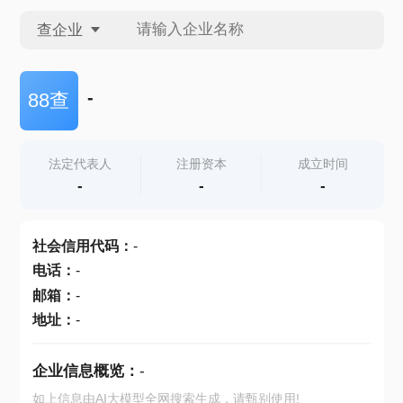
查企业
查企业
-
88查
查招投标
法定代表人
注册资本
成立时间
-
-
-
查产地
社会信用代码
：
-
电话
：
-
邮箱
：
-
地址
：
-
企业信息概览：
-
如上信息由AI大模型全网搜索生成，请甄别使用!