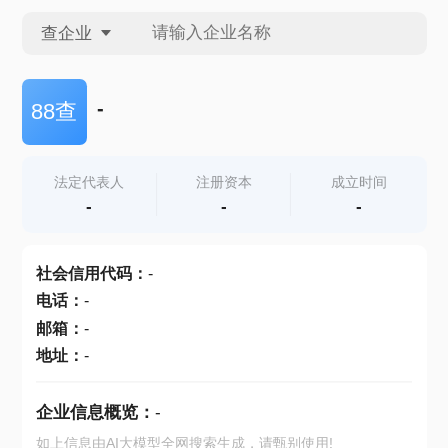
查企业
查企业
-
88查
查招投标
法定代表人
注册资本
成立时间
-
-
-
查产地
社会信用代码
：
-
电话
：
-
邮箱
：
-
地址
：
-
企业信息概览：
-
如上信息由AI大模型全网搜索生成，请甄别使用!