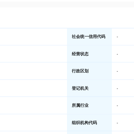
社会统一信用代码
-
经营状态
-
行政区划
-
登记机关
-
所属行业
-
组织机构代码
-