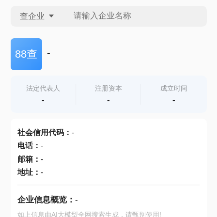
查企业
查企业
-
88查
查招投标
法定代表人
注册资本
成立时间
-
-
-
查产地
社会信用代码
：
-
电话
：
-
邮箱
：
-
地址
：
-
企业信息概览：
-
如上信息由AI大模型全网搜索生成，请甄别使用!