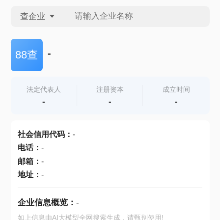
查企业
查企业
-
88查
查招投标
法定代表人
注册资本
成立时间
-
-
-
查产地
社会信用代码
：
-
电话
：
-
邮箱
：
-
地址
：
-
企业信息概览：
-
如上信息由AI大模型全网搜索生成，请甄别使用!