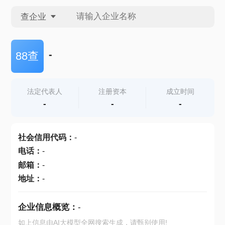
查企业
查企业
-
88查
查招投标
法定代表人
注册资本
成立时间
-
-
-
查产地
社会信用代码
：
-
电话
：
-
邮箱
：
-
地址
：
-
企业信息概览：
-
如上信息由AI大模型全网搜索生成，请甄别使用!