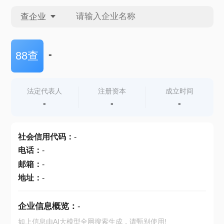
查企业
查企业
-
88查
查招投标
法定代表人
注册资本
成立时间
-
-
-
查产地
社会信用代码
：
-
电话
：
-
邮箱
：
-
地址
：
-
企业信息概览：
-
如上信息由AI大模型全网搜索生成，请甄别使用!