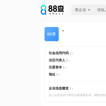
查企业
查企业
-
88查
查招投标
查产地
社会信用代码
：
-
法定代表人
：
-
注册资本
：
-
地址
：
-
企业信息概览：
-
如上信息由AI大模型全网搜索生成，请甄别使