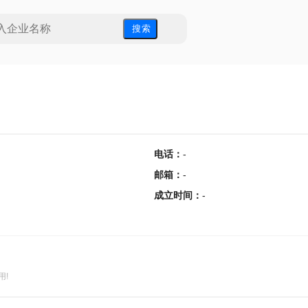
搜 索
电话
：
-
邮箱
：
-
成立时间
：
-
用!