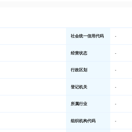
社会统一信用代码
-
经营状态
-
行政区划
-
登记机关
-
所属行业
-
组织机构代码
-