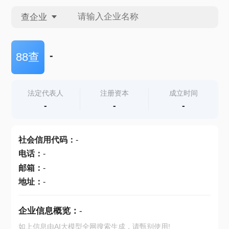
查企业
查企业
-
88查
查招投标
法定代表人
注册资本
成立时间
-
-
-
查产地
社会信用代码
：
-
电话
：
-
邮箱
：
-
地址
：
-
企业信息概览：
-
如上信息由AI大模型全网搜索生成，请甄别使用!