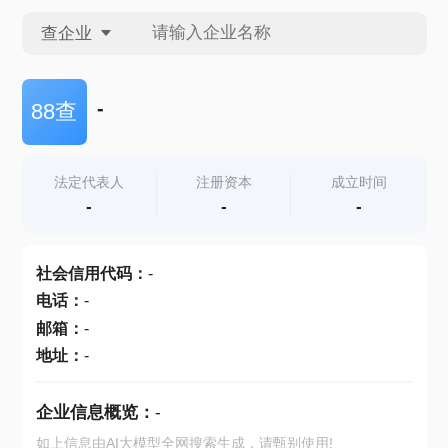
查企业
查企业
-
88查
查招投标
法定代表人
注册资本
成立时间
-
-
-
查产地
社会信用代码
：
-
电话
：
-
邮箱
：
-
地址
：
-
企业信息概览：
-
如上信息由AI大模型全网搜索生成，请甄别使用!