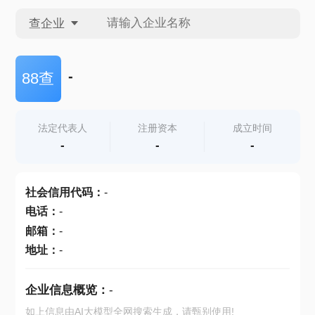
查企业
查企业
-
88查
查招投标
法定代表人
注册资本
成立时间
-
-
-
查产地
社会信用代码
：
-
电话
：
-
邮箱
：
-
地址
：
-
企业信息概览：
-
如上信息由AI大模型全网搜索生成，请甄别使用!