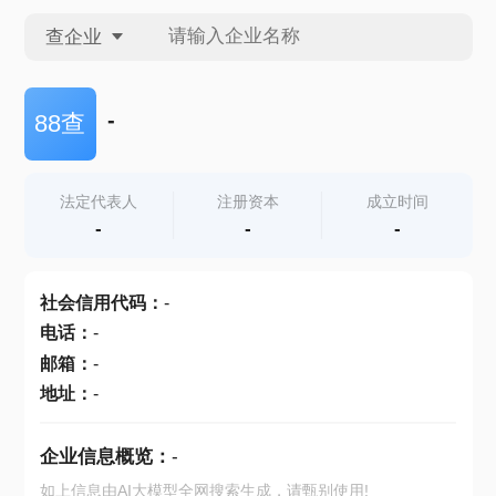
查企业
查企业
-
88查
查招投标
法定代表人
注册资本
成立时间
-
-
-
查产地
社会信用代码
：
-
电话
：
-
邮箱
：
-
地址
：
-
企业信息概览：
-
如上信息由AI大模型全网搜索生成，请甄别使用!