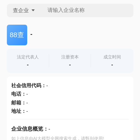
查企业
查企业
-
88查
查招投标
法定代表人
注册资本
成立时间
-
-
-
查产地
社会信用代码
：
-
电话
：
-
邮箱
：
-
地址
：
-
企业信息概览：
-
如上信息由AI大模型全网搜索生成，请甄别使用!