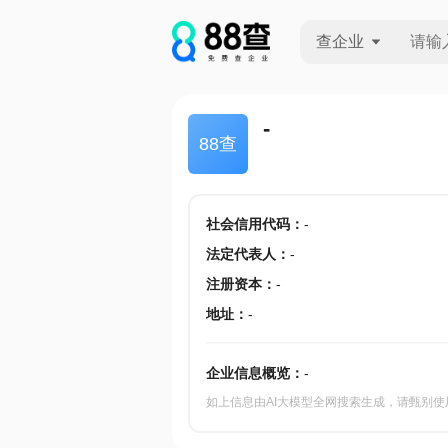
查企业
查企业
-
88查
查招投标
查产地
社会信用代码
：
-
法定代表人
：
-
注册资本
：
-
地址
：
-
企业信息概览：
-
如上信息由AI大模型全网搜索生成，请甄别使