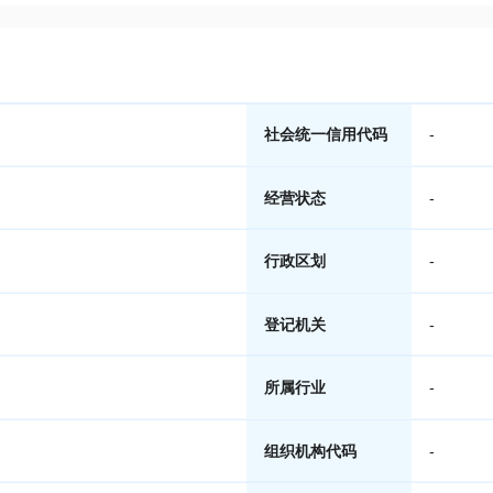
社会统一信用代码
-
经营状态
-
行政区划
-
登记机关
-
所属行业
-
组织机构代码
-