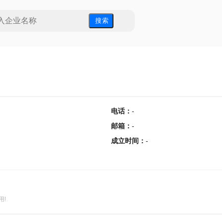
搜 索
电话
：
-
邮箱
：
-
成立时间
：
-
用!