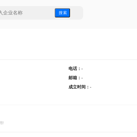
搜 索
电话
：
-
邮箱
：
-
成立时间
：
-
用!