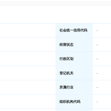
社会统一信用代码
-
经营状态
-
行政区划
-
登记机关
-
所属行业
-
组织机构代码
-