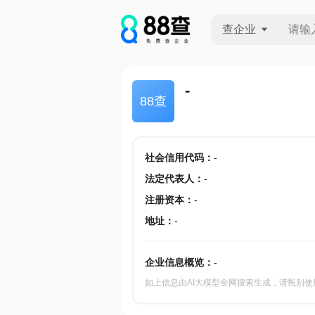
查企业
查企业
-
88查
查招投标
查产地
社会信用代码
：
-
法定代表人
：
-
注册资本
：
-
地址
：
-
企业信息概览：
-
如上信息由AI大模型全网搜索生成，请甄别使