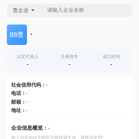
查企业
查企业
-
88查
查招投标
法定代表人
注册资本
成立时间
-
-
-
查产地
社会信用代码
：
-
电话
：
-
邮箱
：
-
地址
：
-
企业信息概览：
-
如上信息由AI大模型全网搜索生成，请甄别使用!