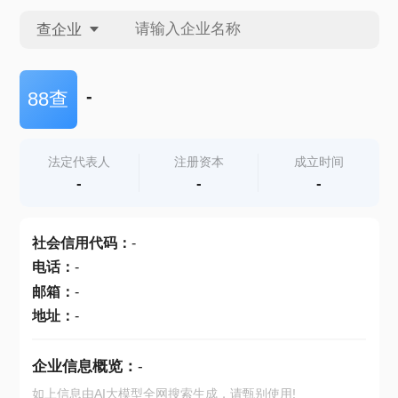
查企业
查企业
-
88查
查招投标
法定代表人
注册资本
成立时间
-
-
-
查产地
社会信用代码
：
-
电话
：
-
邮箱
：
-
地址
：
-
企业信息概览：
-
如上信息由AI大模型全网搜索生成，请甄别使用!