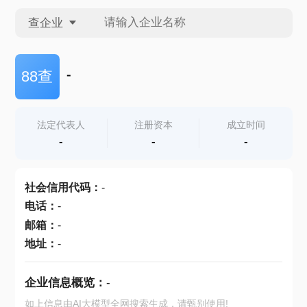
查企业
查企业
-
88查
查招投标
法定代表人
注册资本
成立时间
-
-
-
查产地
社会信用代码
：
-
电话
：
-
邮箱
：
-
地址
：
-
企业信息概览：
-
如上信息由AI大模型全网搜索生成，请甄别使用!