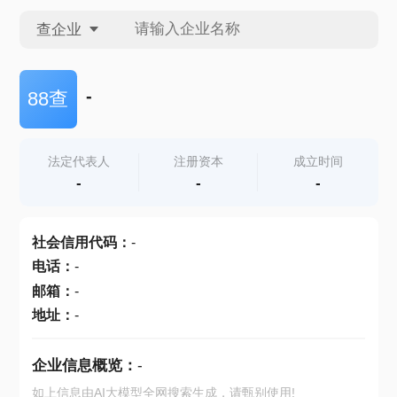
查企业
查企业
-
88查
查招投标
法定代表人
注册资本
成立时间
-
-
-
查产地
社会信用代码
：
-
电话
：
-
邮箱
：
-
地址
：
-
企业信息概览：
-
如上信息由AI大模型全网搜索生成，请甄别使用!