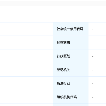
社会统一信用代码
-
经营状态
-
行政区划
-
登记机关
-
所属行业
-
组织机构代码
-