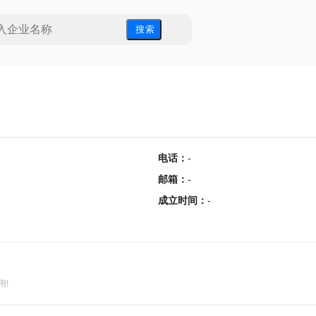
搜 索
电话
：
-
邮箱
：
-
成立时间
：
-
用!