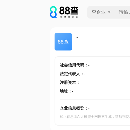
查企业
查企业
-
88查
查招投标
查产地
社会信用代码
：
-
法定代表人
：
-
注册资本
：
-
地址
：
-
企业信息概览：
-
如上信息由AI大模型全网搜索生成，请甄别使