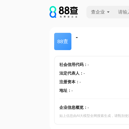
查企业
查企业
-
88查
查招投标
查产地
社会信用代码
：
-
法定代表人
：
-
注册资本
：
-
地址
：
-
企业信息概览：
-
如上信息由AI大模型全网搜索生成，请甄别使