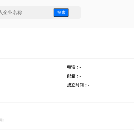
搜 索
电话
：
-
邮箱
：
-
成立时间
：
-
用!