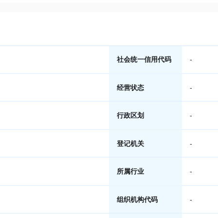
社会统一信用代码
-
经营状态
-
行政区划
-
登记机关
-
所属行业
-
组织机构代码
-