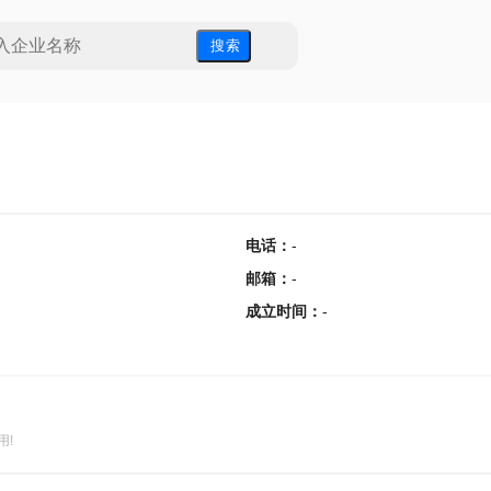
搜 索
电话
：
-
邮箱
：
-
成立时间
：
-
用!