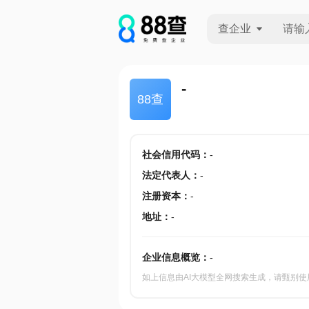
查企业
查企业
-
88查
查招投标
查产地
社会信用代码
：
-
法定代表人
：
-
注册资本
：
-
地址
：
-
企业信息概览：
-
如上信息由AI大模型全网搜索生成，请甄别使