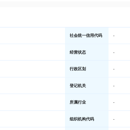
社会统一信用代码
-
经营状态
-
行政区划
-
登记机关
-
所属行业
-
组织机构代码
-