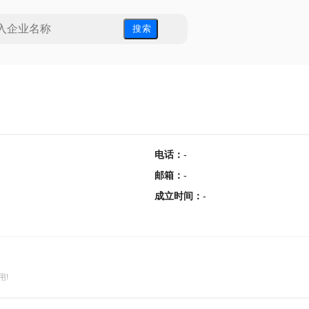
搜 索
电话
：
-
邮箱
：
-
成立时间
：
-
用!