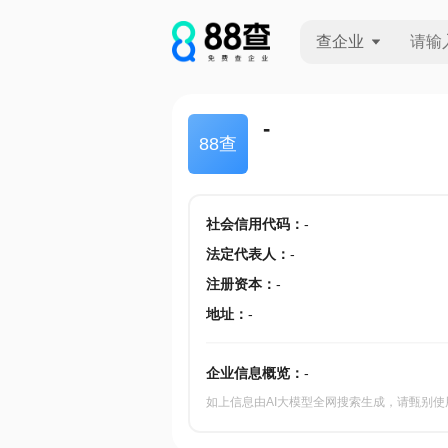
查企业
查企业
-
88查
查招投标
查产地
社会信用代码
：
-
法定代表人
：
-
注册资本
：
-
地址
：
-
企业信息概览：
-
如上信息由AI大模型全网搜索生成，请甄别使