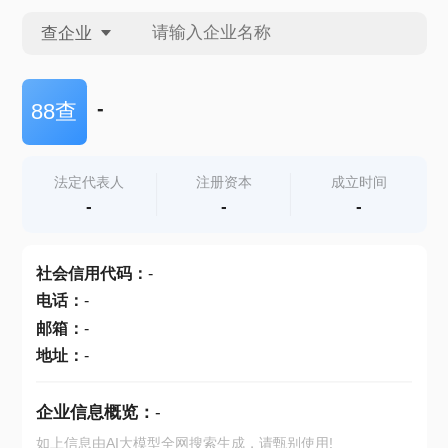
查企业
查企业
-
88查
查招投标
法定代表人
注册资本
成立时间
-
-
-
查产地
社会信用代码
：
-
电话
：
-
邮箱
：
-
地址
：
-
企业信息概览：
-
如上信息由AI大模型全网搜索生成，请甄别使用!