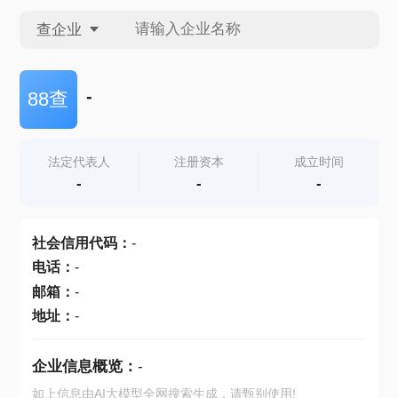
查企业
查企业
-
88查
查招投标
法定代表人
注册资本
成立时间
-
-
-
查产地
社会信用代码
：
-
电话
：
-
邮箱
：
-
地址
：
-
企业信息概览：
-
如上信息由AI大模型全网搜索生成，请甄别使用!