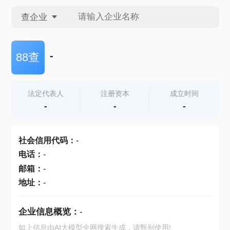
查企业
查企业
-
88查
查招投标
法定代表人
注册资本
成立时间
-
-
-
查产地
社会信用代码
：
-
电话
：
-
邮箱
：
-
地址
：
-
企业信息概览：
-
如上信息由AI大模型全网搜索生成，请甄别使用!