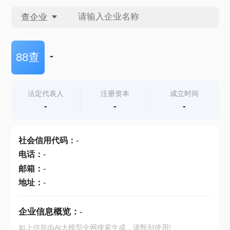
查企业
查企业
-
88查
查招投标
法定代表人
注册资本
成立时间
-
-
-
查产地
社会信用代码
：
-
电话
：
-
邮箱
：
-
地址
：
-
企业信息概览：
-
如上信息由AI大模型全网搜索生成，请甄别使用!