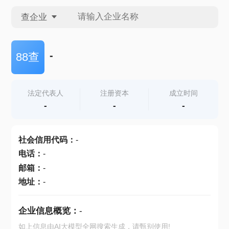
查企业
查企业
-
88查
查招投标
法定代表人
注册资本
成立时间
-
-
-
查产地
社会信用代码
：
-
电话
：
-
邮箱
：
-
地址
：
-
企业信息概览：
-
如上信息由AI大模型全网搜索生成，请甄别使用!