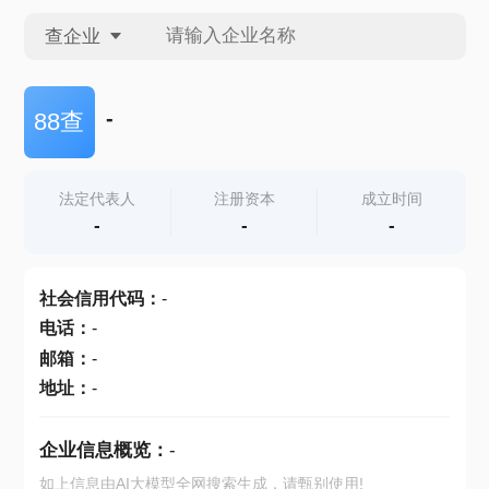
查企业
查企业
-
88查
查招投标
法定代表人
注册资本
成立时间
-
-
-
查产地
社会信用代码
：
-
电话
：
-
邮箱
：
-
地址
：
-
企业信息概览：
-
如上信息由AI大模型全网搜索生成，请甄别使用!