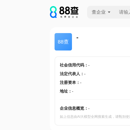
查企业
查企业
-
88查
查招投标
查产地
社会信用代码
：
-
法定代表人
：
-
注册资本
：
-
地址
：
-
企业信息概览：
-
如上信息由AI大模型全网搜索生成，请甄别使