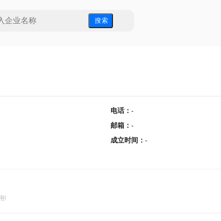
搜 索
电话
：
-
邮箱
：
-
成立时间
：
-
用!