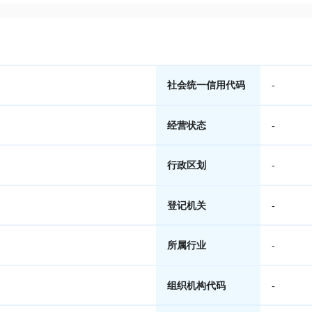
社会统一信用代码
-
经营状态
-
行政区划
-
登记机关
-
所属行业
-
组织机构代码
-