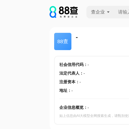
查企业
查企业
-
88查
查招投标
查产地
社会信用代码
：
-
法定代表人
：
-
注册资本
：
-
地址
：
-
企业信息概览：
-
如上信息由AI大模型全网搜索生成，请甄别使