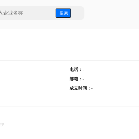
搜 索
电话
：
-
邮箱
：
-
成立时间
：
-
用!