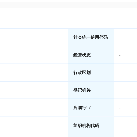
社会统一信用代码
-
经营状态
-
行政区划
-
登记机关
-
所属行业
-
组织机构代码
-