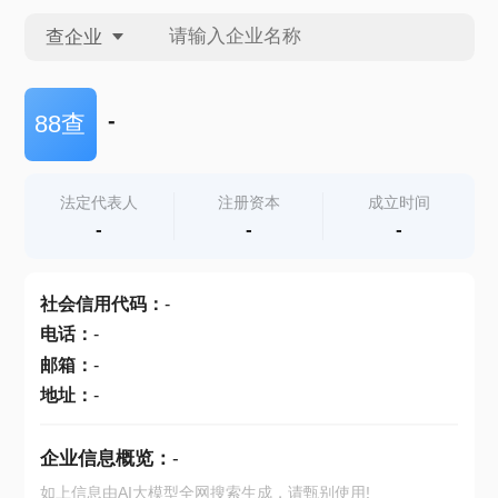
查企业
查企业
-
88查
查招投标
法定代表人
注册资本
成立时间
-
-
-
查产地
社会信用代码
：
-
电话
：
-
邮箱
：
-
地址
：
-
企业信息概览：
-
如上信息由AI大模型全网搜索生成，请甄别使用!