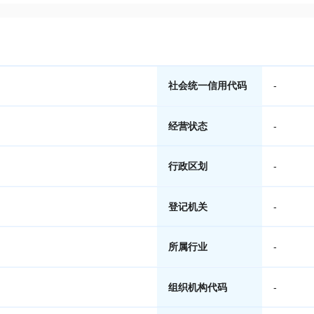
社会统一信用代码
-
经营状态
-
行政区划
-
登记机关
-
所属行业
-
组织机构代码
-