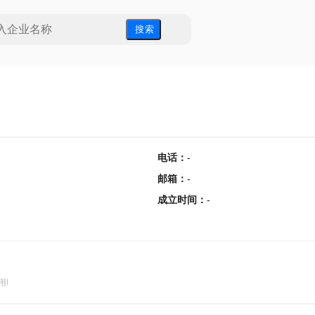
搜 索
电话
：
-
邮箱
：
-
成立时间
：
-
用!