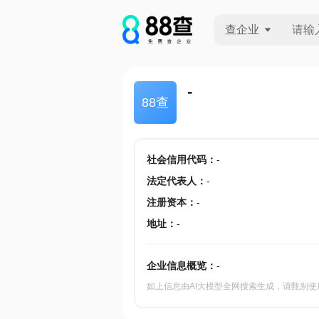
查企业
查企业
-
88查
查招投标
查产地
社会信用代码
：
-
法定代表人
：
-
注册资本
：
-
地址
：
-
企业信息概览：
-
如上信息由AI大模型全网搜索生成，请甄别使