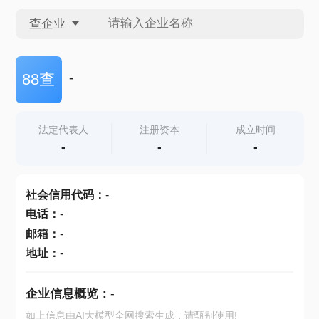
查企业
查企业
-
88查
查招投标
法定代表人
注册资本
成立时间
-
-
-
查产地
社会信用代码
：
-
电话
：
-
邮箱
：
-
地址
：
-
企业信息概览：
-
如上信息由AI大模型全网搜索生成，请甄别使用!