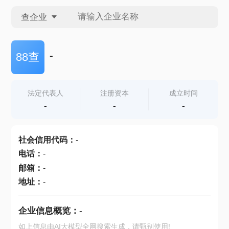
查企业
查企业
-
88查
查招投标
法定代表人
注册资本
成立时间
-
-
-
查产地
社会信用代码
：
-
电话
：
-
邮箱
：
-
地址
：
-
企业信息概览：
-
如上信息由AI大模型全网搜索生成，请甄别使用!