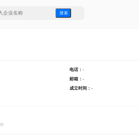
搜 索
电话
：
-
邮箱
：
-
成立时间
：
-
用!