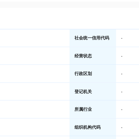
社会统一信用代码
-
经营状态
-
行政区划
-
登记机关
-
所属行业
-
组织机构代码
-