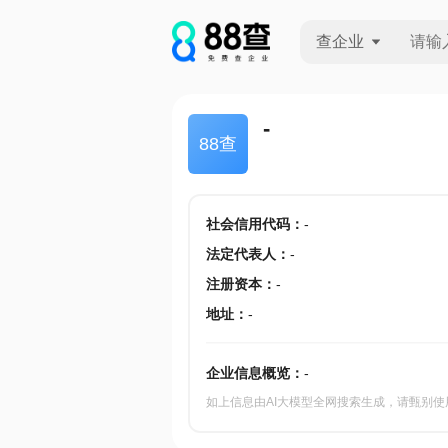
查企业
查企业
-
88查
查招投标
查产地
社会信用代码
：
-
法定代表人
：
-
注册资本
：
-
地址
：
-
企业信息概览：
-
如上信息由AI大模型全网搜索生成，请甄别使